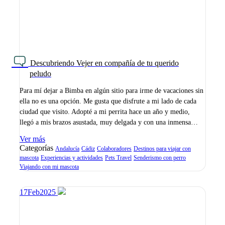
Descubriendo Vejer en compañía de tu querido
peludo
Para mí dejar a Bimba en algún sitio para irme de vacaciones sin
ella no es una opción. Me gusta que disfrute a mi lado de cada
ciudad que visito. Adopté a mi perrita hace un año y medio,
llegó a mis brazos asustada, muy delgada y con una inmensa…
Ver más
Categorías
Andalucía
Cádiz
Colaboradores
Destinos para viajar con
mascota
Experiencias y actividades
Pets Travel
Senderismo con perro
Viajando con mi mascota
17
Feb
2025