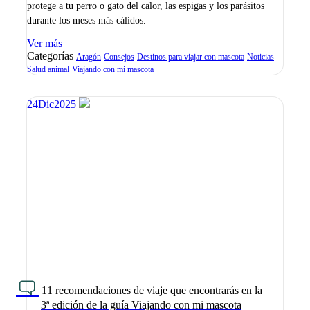
protege a tu perro o gato del calor, las espigas y los parásitos
durante los meses más cálidos.
Ver más
Categorías
Aragón
Consejos
Destinos para viajar con mascota
Noticias
Salud animal
Viajando con mi mascota
24
Dic
2025
11 recomendaciones de viaje que encontrarás en la
3ª edición de la guía Viajando con mi mascota