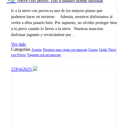
Nieve con perros: Top 4 lugares donde disfrutar
Ir a la nieve con perros es uno de los mejores planes que
podemos hacer en invierno Además, nosotros disfrutamos al
verles a ellos pasarlo bien. Por supuesto, no olvides proteger bien
a tu perro cuando lo lleves a la nieve. Nuestras mascotas
disfrutan jugando y revolcándose por…
Ver más
Categorías
Aragón
Destinos para viajar con mascota
Girona
Lleida
Nieve
con Perros
Viajando con mi mascota
22
Feb
2025