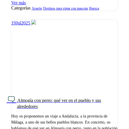
Ver más
Categorías
Aragón
Destinos para viajar con mascota
Huesca
19
Jul
2025
Almogía con perro: qué ver en el pueblo y sus
alrededores
Hoy os proponemos un viaje a Andalucía, a la provincia de
Málaga, a uno de sus bellos pueblos blancos. En concreto, os
hablamos de qué ver en Almogía con perro, tanto en la población