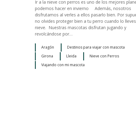
Ir a la nieve con perros es uno de los mejores plan
podemos hacer en invierno Además, nosotros
disfrutamos al verles a ellos pasarlo bien. Por supu
no olvides proteger bien a tu perro cuando lo lleves
nieve. Nuestras mascotas disfrutan jugando y
revolcándose por…
Aragón
Destinos para viajar con mascota
Girona
Lleida
Nieve con Perros
Viajando con mi mascota
N
a
v
e