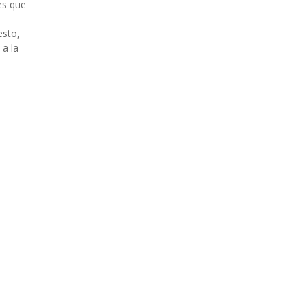
es que
esto,
 a la