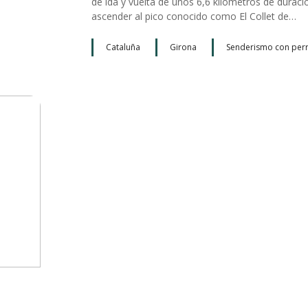
de ida y vuelta de unos 6,6 kilómetros de duraci
ascender al pico conocido como El Collet de…
Cataluña
Girona
Senderismo con per