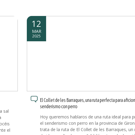
12
MAR
2025
El Collet de les Barraques, una ruta perfecta para aficio
senderismo con perro
a sal
Hoy queremos hablaros de una ruta ideal para pr
a
el senderismo con perro en la provincia de Giron
océis
trata de la ruta de El Collet de les Barraques, un
nte el