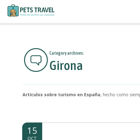
S
a
l
t
Category archives:
a
Girona
r
a
l
c
o
Artículos sobre turismo en España
, hecho como siemp
n
t
e
n
15
i
OCT
d