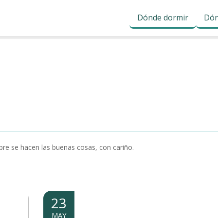
Dónde dormir
Dón
re se hacen las buenas cosas, con cariño.
23
MAY