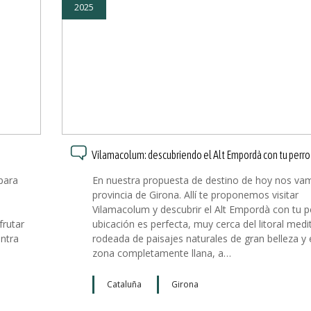
2025
Vilamacolum: descubriendo el Alt Empordà con tu perro
para
En nuestra propuesta de destino de hoy nos vam
provincia de Girona. Allí te proponemos visitar
Vilamacolum y descubrir el Alt Empordà con tu p
frutar
ubicación es perfecta, muy cerca del litoral medi
entra
rodeada de paisajes naturales de gran belleza y
zona completamente llana, a…
Cataluña
Girona