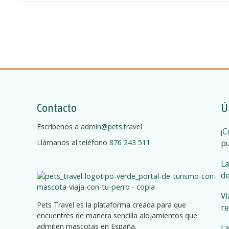
g
a
c
i
ó
Contacto
Ú
n
Escribenos a
admin@pets.travel
¡C
d
Llámanos al teléfono
876 243 511
pu
e
La
de
l
Vi
o
Pets Travel es la plataforma creada para que
re
encuentres de manera sencilla alojamientos que
s
admiten mascotas en España.
La