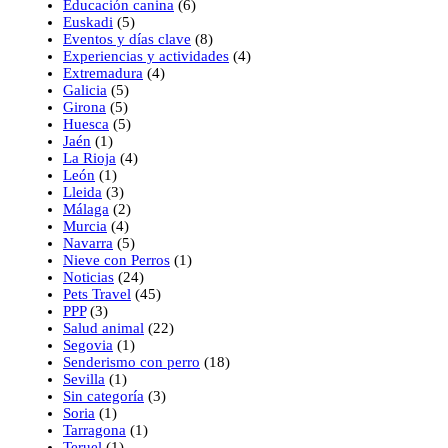
Educación canina
(6)
Euskadi
(5)
Eventos y días clave
(8)
Experiencias y actividades
(4)
Extremadura
(4)
Galicia
(5)
Girona
(5)
Huesca
(5)
Jaén
(1)
La Rioja
(4)
León
(1)
Lleida
(3)
Málaga
(2)
Murcia
(4)
Navarra
(5)
Nieve con Perros
(1)
Noticias
(24)
Pets Travel
(45)
PPP
(3)
Salud animal
(22)
Segovia
(1)
Senderismo con perro
(18)
Sevilla
(1)
Sin categoría
(3)
Soria
(1)
Tarragona
(1)
Teruel
(1)