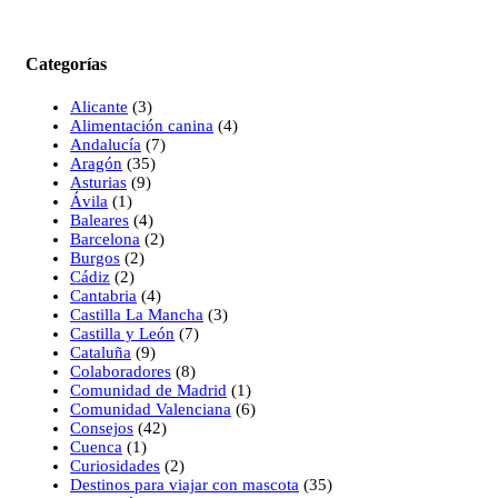
Categorías
Alicante
(3)
Alimentación canina
(4)
Andalucía
(7)
Aragón
(35)
Asturias
(9)
Ávila
(1)
Baleares
(4)
Barcelona
(2)
Burgos
(2)
Cádiz
(2)
Cantabria
(4)
Castilla La Mancha
(3)
Castilla y León
(7)
Cataluña
(9)
Colaboradores
(8)
Comunidad de Madrid
(1)
Comunidad Valenciana
(6)
Consejos
(42)
Cuenca
(1)
Curiosidades
(2)
Destinos para viajar con mascota
(35)