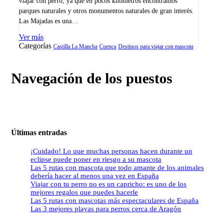
viajar con perro, ya que en pocos kilómetros encontramos
parques naturales y otros monumentos naturales de gran interés.
Las Majadas es una…
Ver más
Categorías
Castilla La Mancha
Cuenca
Destinos para viajar con mascota
Navegación de los puestos
Últimas entradas
¡Cuidado! Lo que muchas personas hacen durante un
eclipse puede poner en riesgo a su mascota
Las 5 rutas con mascota que todo amante de los animales
debería hacer al menos una vez en España
Viajar con tu perro no es un capricho: es uno de los
mejores regalos que puedes hacerle
Las 5 rutas con mascotas más espectaculares de España
Las 3 mejores playas para perros cerca de Aragón