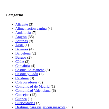
Categorías
Alicante
(3)
Alimentación canina
(4)
Andalucía
(7)
Aragón
(35)
Asturias
(9)
Ávila
(1)
Baleares
(4)
Barcelona
(2)
Burgos
(2)
Cádiz
(2)
Cantabria
(4)
Castilla La Mancha
(3)
Castilla y León
(7)
Cataluña
(9)
Colaboradores
(8)
Comunidad de Madrid
(1)
Comunidad Valenciana
(6)
Consejos
(42)
Cuenca
(1)
Curiosidades
(2)
Destinos para viajar con mascota
(35)