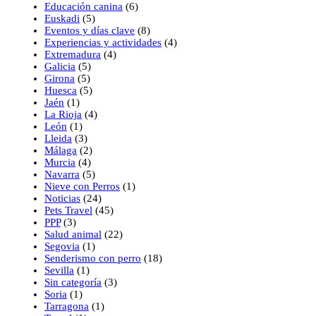
Educación canina
(6)
Euskadi
(5)
Eventos y días clave
(8)
Experiencias y actividades
(4)
Extremadura
(4)
Galicia
(5)
Girona
(5)
Huesca
(5)
Jaén
(1)
La Rioja
(4)
León
(1)
Lleida
(3)
Málaga
(2)
Murcia
(4)
Navarra
(5)
Nieve con Perros
(1)
Noticias
(24)
Pets Travel
(45)
PPP
(3)
Salud animal
(22)
Segovia
(1)
Senderismo con perro
(18)
Sevilla
(1)
Sin categoría
(3)
Soria
(1)
Tarragona
(1)