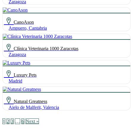
Zaragoza
CanoAson
Ampuero, Cantabria
Clínica Veterinaria 1000 Zaracotas
Zaragoza
Luxury Pets
Madrid
Natural Greatness
Aielo de Malferit, Valencia
1
2
3
…
6
Next »