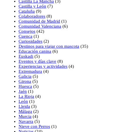
Castilla La Mancha
(3)
Castilla y León
(7)
Cataluña
(9)
Colaboradores
(8)
Comunidad de Madrid
(1)
Comunidad Valenciana
(6)
Consejos
(42)
Cuenca
(1)
Curiosidades
(2)
Destinos para viajar con mascota
(35)
Educación canina
(6)
Euskadi
(5)
Eventos y días clave
(8)
Experiencias y actividades
(4)
Extremadura
(4)
Galicia
(5)
Girona
(5)
Huesca
(5)
Jaén
(1)
La Rioja
(4)
León
(1)
Lleida
(3)
Málaga
(2)
Murcia
(4)
Navarra
(5)
Nieve con Perros
(1)
Noticias
(24)