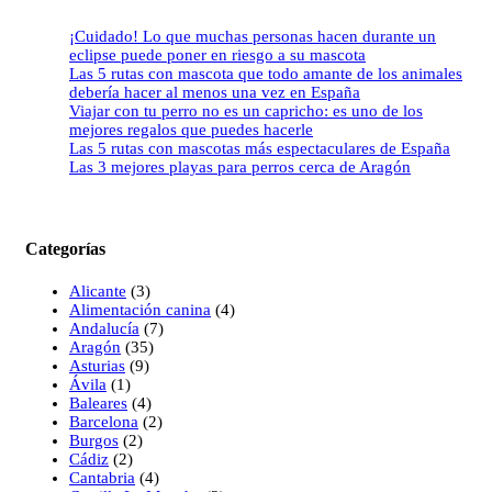
¡Cuidado! Lo que muchas personas hacen durante un
eclipse puede poner en riesgo a su mascota
Las 5 rutas con mascota que todo amante de los animales
debería hacer al menos una vez en España
Viajar con tu perro no es un capricho: es uno de los
mejores regalos que puedes hacerle
Las 5 rutas con mascotas más espectaculares de España
Las 3 mejores playas para perros cerca de Aragón
Categorías
Alicante
(3)
Alimentación canina
(4)
Andalucía
(7)
Aragón
(35)
Asturias
(9)
Ávila
(1)
Baleares
(4)
Barcelona
(2)
Burgos
(2)
Cádiz
(2)
Cantabria
(4)