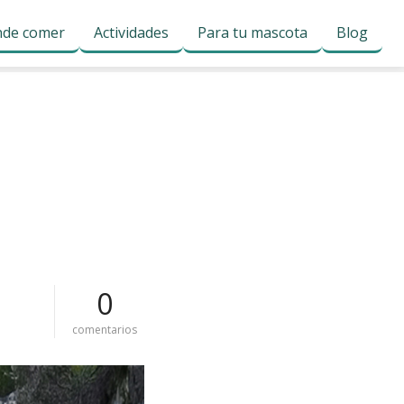
de comer
Actividades
Para tu mascota
Blog
0
e
comentarios
n
c
a
n