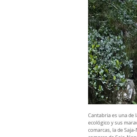
o
Cantabria es una de l
ecológico y sus marav
comarcas, la de Saja