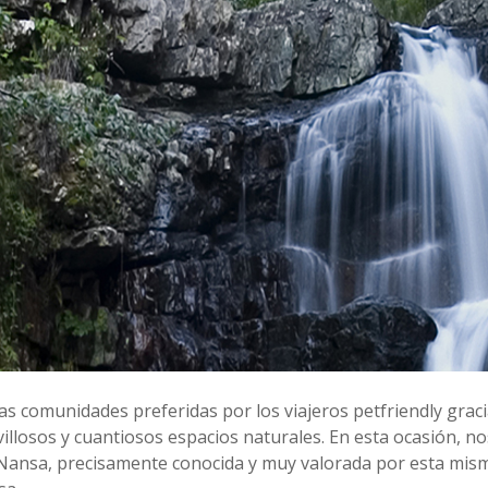
as comunidades preferidas por los viajeros petfriendly gracia
illosos y cuantiosos espacios naturales. En esta ocasión, n
-Nansa, precisamente conocida y muy valorada por esta mism