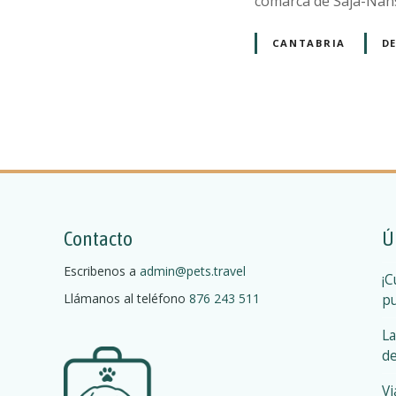
comarca de Saja-Na
CANTABRIA
D
N
a
v
Contacto
Ú
e
Escribenos a
admin@pets.travel
¡C
g
Llámanos al teléfono
876 243 511
pu
a
La
c
de
Vi