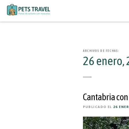
S
a
l
t
a
ARCHIVOS DE FECHAS:
26 enero,
r
a
l
c
o
n
Cantabria con
t
e
PUBLICADO EL
26 ENER
n
i
d