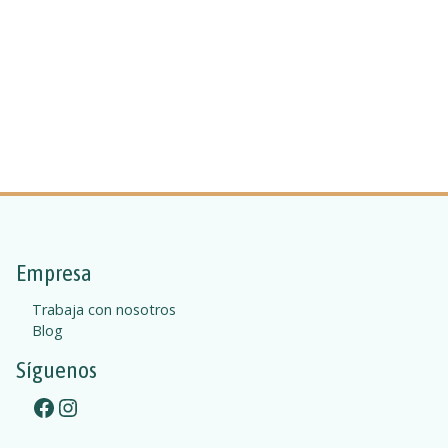
c
a
s
a
j
a
-
n
a
n
s
a
Empresa
Trabaja con nosotros
Blog
Síguenos
Facebook
Instagram