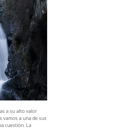
t
a
b
r
i
a
c
o
n
p
e
r
r
o
:
p
o
r
l
a
c
s a su alto valor
o
os vamos a una de sus
m
a
a cuestión. La
r