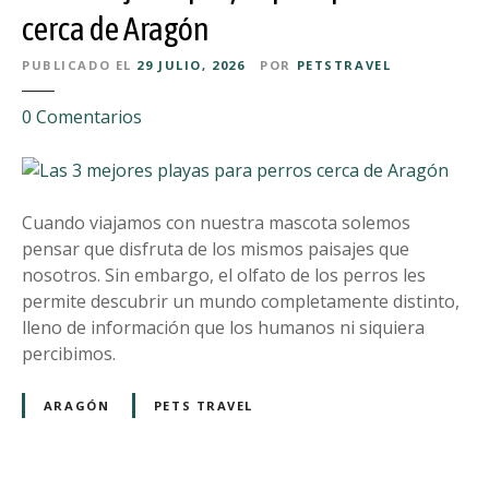
n
cerca de Aragón
o
PUBLICADO EL
29 JULIO, 2026
POR
PETSTRAVEL
e
s
e
0
Comentarios
u
n
n
L
c
a
a
s
Cuando viajamos con nuestra mascota solemos
p
3
pensar que disfruta de los mismos paisajes que
r
m
nosotros. Sin embargo, el olfato de los perros les
i
e
permite descubrir un mundo completamente distinto,
c
j
lleno de información que los humanos ni siquiera
h
o
percibimos.
o
r
:
e
ARAGÓN
PETS TRAVEL
e
s
s
p
u
l