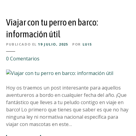
u
p
e
Viajar con tu perro en barco:
r
r
información útil
o
PUBLICADO EL
19 JULIO, 2025
POR
LUIS
d
e
e
0
Comentarios
l
n
o
V
s
i
f
a
Hoy os traemos un post interesante para aquellos
u
j
aventureros a bordo en cualquier fecha del año. ¡Que
e
a
fantástico que lleves a tu peludo contigo en viaje en
g
r
barco! Lo primero que tienes que saber es que no hay
o
c
ninguna ley ni normativa nacional específica para
s
o
viajar con mascotas en este…
a
n
r