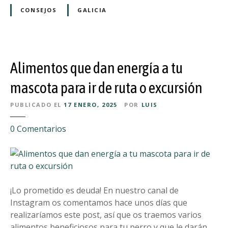
r
o
r
CONSEJOS
GALICIA
a
e
m
n
i
e
p
l
e
Alimentos que dan energía a tu
e
r
q
mascota para ir de ruta o excursión
r
u
o
PUBLICADO EL
17 ENERO, 2025
POR
LUIS
i
s
p
o
e
0
Comentarios
a
l
n
j
o
A
e
e
l
d
n
i
e
l
m
¡Lo prometido es deuda! En nuestro canal de
t
a
e
Instagram os comentamos hace unos días que
u
h
n
realizaríamos este post, así que os traemos varios
p
a
t
alimentos beneficiosos para tu perro y que le darán