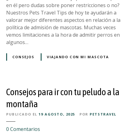
d
e
en él pero dudas sobre poner restricciones o no?
g
o
n
Nuestros Pets Travel Tips de hoy te ayudarán a
o
e
valorar mejor diferentes aspectos en relación a la
l
r
política de admisión de mascotas. Muchas veces
p
e
vemos limitaciones a la hora de admitir perros en
e
n
algunos…
d
c
e
u
CONSEJOS
VIAJANDO CON MI MASCOTA
c
e
a
n
l
t
o
a
r
Consejos para ir con tu peludo a la
a
?
l
montaña
a
PUBLICADO EL
19 AGOSTO, 2025
POR
PETSTRAVEL
h
o
e
0
Comentarios
r
n