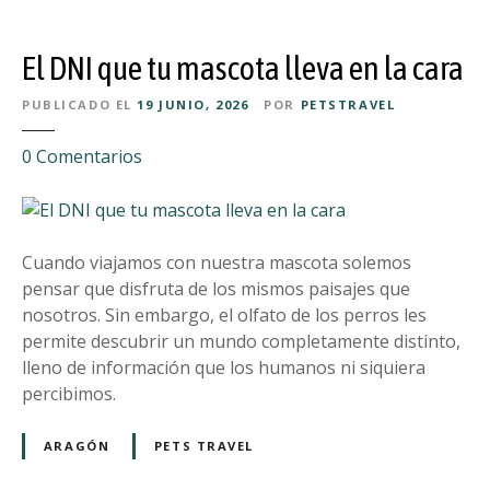
a
o
d
d
s
e
e
El DNI que tu mascota lleva en la cara
q
s
A
u
a
r
PUBLICADO EL
19 JUNIO, 2026
POR
PETSTRAVEL
e
l
a
p
v
e
0
Comentarios
g
u
a
n
ó
e
r
E
n
d
l
l
e
a
D
Cuando viajamos con nuestra mascota solemos
s
s
N
pensar que disfruta de los mismos paisajes que
h
v
I
nosotros. Sin embargo, el olfato de los perros les
a
a
q
permite descubrir un mundo completamente distinto,
c
c
u
lleno de información que los humanos ni siquiera
e
a
e
percibimos.
r
c
t
l
i
u
ARAGÓN
PETS TRAVEL
e
o
m