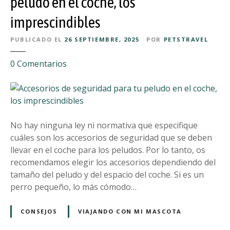
peludo en el coche, los
a
a
n
imprescindibles
m
t
a
e
PUBLICADO EL
26 SEPTIEMBRE, 2025
POR
PETSTRAVEL
l
y
a
d
e
0
Comentarios
e
e
n
x
s
A
p
p
c
e
u
c
r
é
e
No hay ninguna ley ni normativa que especifique
i
s
s
cuáles son los accesorios de seguridad que se deben
e
d
o
llevar en el coche para los peludos. Por lo tanto, os
n
e
r
recomendamos elegir los accesorios dependiendo del
c
l
i
tamaño del peludo y del espacio del coche. Si es un
i
a
o
perro pequeño, lo más cómodo…
a
s
s
c
v
d
CONSEJOS
VIAJANDO CON MI MASCOTA
o
a
e