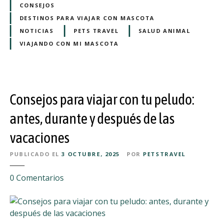
m
CONSEJOS
v
e
DESTINOS PARA VIAJAR CON MASCOTA
i
r
a
NOTICIAS
PETS TRAVEL
SALUD ANIMAL
g
j
VIAJANDO CON MI MASCOTA
e
e
n
s
c
a
i
t
Consejos para viajar con tu peludo:
a
r
p
a
antes, durante y después de las
a
v
r
vacaciones
é
a
s
PUBLICADO EL
3 OCTUBRE, 2025
POR
PETSTRAVEL
v
d
i
e
e
0
Comentarios
a
s
n
j
u
C
a
o
o
r