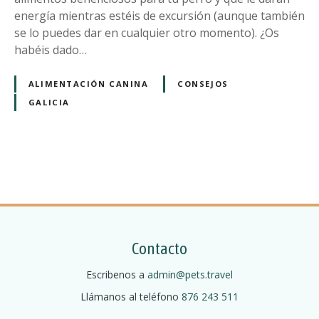
e
b
o
energía mientras estéis de excursión (aunque también
l
i
s
se lo puedes dar en cualquier otro momento). ¿Os
u
t
q
habéis dado…
d
a
u
o
c
e
ALIMENTACIÓN CANINA
CONSEJOS
i
d
GALICIA
ó
a
n
n
d
e
e
n
l
N
e
h
r
a
o
g
t
v
í
Contacto
e
a
e
l
a
Escribenos a
admin@pets.travel
t
g
Llámanos al teléfono
876 243 511
u