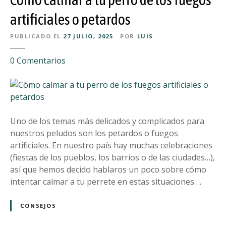
u
m
e
artificiales o petardos
a
n
s
PUBLICADO EL
27 JULIO, 2025
POR
LUIS
o
c
s
o
e
0
Comentarios
p
t
n
a
a
C
r
ó
a
m
t
o
Uno de los temas más delicados y complicados para
u
c
nuestros peludos son los petardos o fuegos
p
a
artificiales. En nuestro país hay muchas celebraciones
e
l
(fiestas de los pueblos, los barrios o de las ciudades…),
r
m
así que hemos decido hablaros un poco sobre cómo
r
a
intentar calmar a tu perrete en estas situaciones….
o
r
?
a
CONSEJOS
t