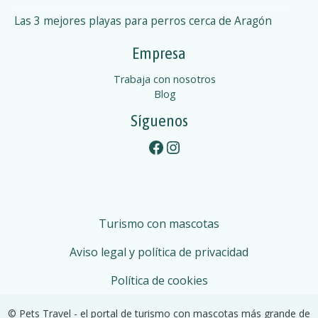
o
e
Las 3 mejores playas para perros cerca de Aragón
e
s
x
Empresa
c
t
u
Trabaja con nosotros
r
o
Blog
s
Síguenos
s
i
Facebook
Instagram
ó
n
Turismo con mascotas
Aviso legal y política de privacidad
Política de cookies
© Pets Travel - el portal de turismo con mascotas más grande de