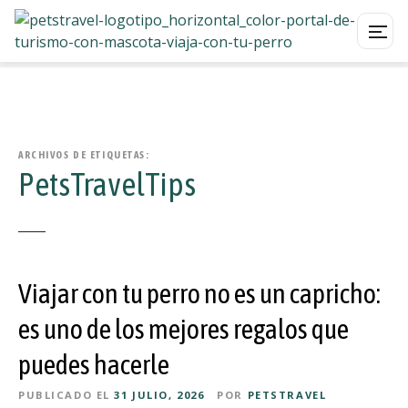
S
a
l
t
a
ARCHIVOS DE ETIQUETAS:
PetsTravelTips
r
a
l
c
o
Viajar con tu perro no es un capricho:
n
t
es uno de los mejores regalos que
e
n
puedes hacerle
i
PUBLICADO EL
31 JULIO, 2026
POR
PETSTRAVEL
d