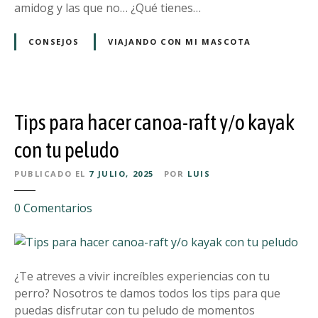
s
amidog y las que no… ¿Qué tienes…
r
p
m
a
CONSEJOS
VIAJANDO CON MI MASCOTA
a
r
c
a
i
v
ó
i
n
Tips para hacer canoa-raft y/o kayak
a
ú
j
con tu peludo
t
a
i
PUBLICADO EL
7 JULIO, 2025
POR
LUIS
r
l
c
e
0
Comentarios
o
n
n
T
t
i
u
p
¿Te atreves a vivir increíbles experiencias con tu
p
s
perro? Nosotros te damos todos los tips para que
e
p
puedas disfrutar con tu peludo de momentos
r