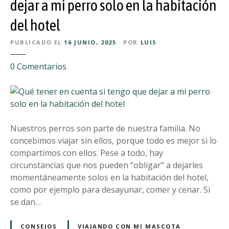
e
dejar a mi perro solo en la habitación
r
r
E
del hotel
e
u
n
r
PUBLICADO EL
16 JUNIO, 2025
POR
LUIS
c
o
u
p
e
0
Comentarios
e
a
n
n
Q
t
u
a
é
c
t
Nuestros perros son parte de nuestra familia. No
u
e
concebimos viajar sin ellos, porque todo es mejor si lo
a
n
compartimos con ellos. Pese a todo, hay
n
e
circunstancias que nos pueden “obligar” a dejarles
d
r
momentáneamente solos en la habitación del hotel,
o
e
como por ejemplo para desayunar, comer y cenar. Si
v
n
se dan…
i
c
a
u
CONSEJOS
VIAJANDO CON MI MASCOTA