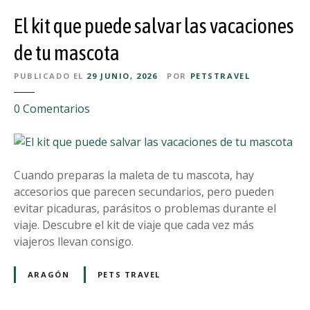
n
a
o
El kit que puede salvar las vacaciones
y
d
a
de tu mascota
e
s
l
PUBLICADO EL
29 JUNIO, 2026
POR
PETSTRAVEL
p
o
a
s
e
0
Comentarios
r
m
n
a
e
E
p
j
l
e
o
k
Cuando preparas la maleta de tu mascota, hay
r
r
i
accesorios que parecen secundarios, pero pueden
r
e
t
evitar picaduras, parásitos o problemas durante el
o
s
q
viaje. Descubre el kit de viaje que cada vez más
s
r
u
viajeros llevan consigo.
c
e
e
e
g
p
ARAGÓN
PETS TRAVEL
r
a
u
c
l
e