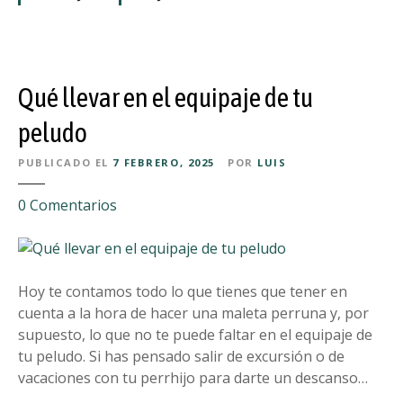
j
e
a
n
m
t
o
a
Qué llevar en el equipaje de tu
s
s
c
i
peludo
o
t
n
PUBLICADO EL
7 FEBRERO, 2025
POR
LUIS
e
n
n
u
e
0
Comentarios
g
e
n
o
s
Q
q
t
u
u
r
é
Hoy te contamos todo lo que tienes que tener en
e
o
l
cuenta a la hora de hacer una maleta perruna y, por
d
p
l
supuesto, lo que no te puede faltar en el equipaje de
e
e
e
tu peludo. Si has pensado salir de excursión o de
j
r
v
vacaciones con tu perrhijo para darte un descanso…
a
r
a