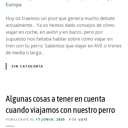
ó
/
m
o
o
Hoy os traemos un post que genera mucho debate
k
v
actualmente… Ya os hemos dado consejos de cómo
a
i
viajar en coche, en avión y en barco, pero por
y
a
supuesto nos faltaba hablar sobre cómo viajar en
a
j
tren con tu perro. Sabemos que viajar en AVE o trenes
k
a
de media o larga…
c
r
o
e
SIN CATEGORÍA
n
n
t
t
u
r
p
e
e
Algunas cosas a tener en cuenta
n
l
c
cuando viajamos con nuestro perro
u
o
d
PUBLICADO EL
17 JUNIO, 2025
POR
LUIS
n
o
t