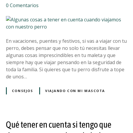
e
0
Comentarios
u
n
p
A
e
l
r
g
r
u
En vacaciones, puentes y festivos, si vas a viajar con tu
o
n
perro, debes pensar que no solo tú necesitas llevar
p
a
algunas cosas imprescindibles en tu maleta y que
o
s
siempre hay que viajar pensando en la seguridad de
r
c
toda la familia. Si quieres que tu perro disfrute a tope
E
o
de unos…
s
s
p
a
CONSEJOS
VIAJANDO CON MI MASCOTA
a
s
ñ
a
a
t
y
e
p
Qué tener en cuenta si tengo que
n
o