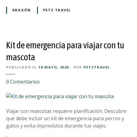
i
s
ARAGÓN
PETS TRAVEL
i
b
l
e
Kit de emergencia para viajar con tu
d
e
mascota
t
PUBLICADO EL
18 MAYO, 2026
POR
PETSTRAVEL
u
p
e
0
Comentarios
e
n
r
K
r
i
o
t
Viajar con mascotas requiere planificación. Descubre
:
d
qué debe incluir un kit de emergencia para perros y
l
e
gatos y evita imprevistos durante tus viajes.
o
e
s