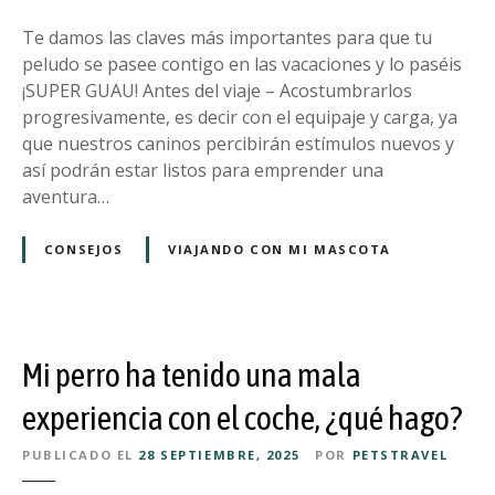
l
n
c
f
s
Te damos las claves más importantes para que tu
o
a
e
peludo se pasee contigo en las vacaciones y lo paséis
n
t
j
¡SUPER GUAU! Antes del viaje – Acostumbrarlos
t
o
o
progresivamente, es decir con el equipaje y carga, ya
u
s
que nuestros caninos percibirán estímulos nuevos y
m
p
así podrán estar listos para emprender una
a
a
aventura…
s
r
c
a
CONSEJOS
VIAJANDO CON MI MASCOTA
o
v
t
i
a
a
j
Mi perro ha tenido una mala
a
r
experiencia con el coche, ¿qué hago?
c
PUBLICADO EL
28 SEPTIEMBRE, 2025
POR
PETSTRAVEL
o
n