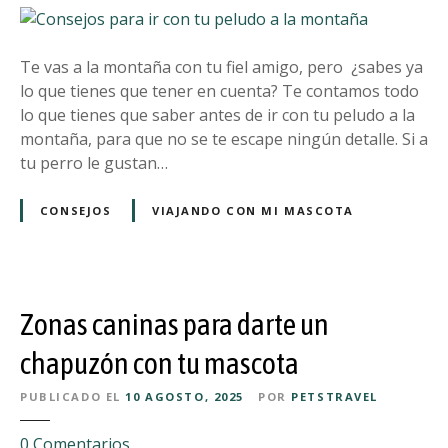
a
C
d
o
e
n
Te vas a la montaña con tu fiel amigo, pero ¿sabes ya
a
s
lo que tienes que tener en cuenta? Te contamos todo
d
e
lo que tienes que saber antes de ir con tu peludo a la
m
j
montaña, para que no se te escape ningún detalle. Si a
i
o
tu perro le gustan…
t
s
i
p
CONSEJOS
VIAJANDO CON MI MASCOTA
r
a
p
r
e
a
r
i
r
Zonas caninas para darte un
r
o
c
chapuzón con tu mascota
s
o
e
PUBLICADO EL
10 AGOSTO, 2025
POR
PETSTRAVEL
n
n
t
m
e
0
Comentarios