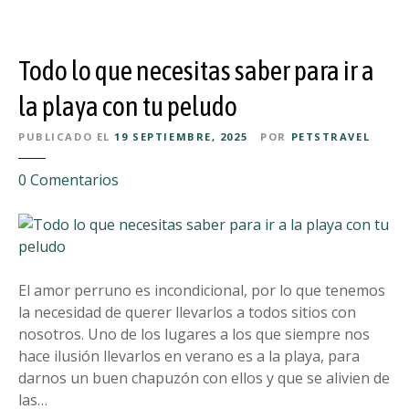
n
c
s
e
a
e
l
c
g
Todo lo que necesitas saber para ir a
c
i
u
o
o
r
la playa con tu peludo
c
n
i
h
e
PUBLICADO EL
19 SEPTIEMBRE, 2025
POR
PETSTRAVEL
d
e
s
a
,
e
0
Comentarios
d
¿
n
p
q
T
a
u
o
r
é
d
a
h
o
El amor perruno es incondicional, por lo que tenemos
t
a
l
la necesidad de querer llevarlos a todos sitios con
u
g
o
nosotros. Uno de los lugares a los que siempre nos
p
o
q
hace ilusión llevarlos en verano es a la playa, para
e
?
u
darnos un buen chapuzón con ellos y que se alivien de
l
e
las…
u