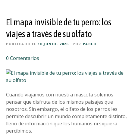
n
a
e
s
s
c
El mapa invisible de tu perro: los
d
o
e
t
viajes a través de su olfato
t
a
u
PUBLICADO EL
10 JUNIO, 2026
POR
PABLO
l
m
l
e
0
Comentarios
a
e
n
s
v
E
c
a
l
o
e
m
t
n
a
Cuando viajamos con nuestra mascota solemos
a
l
p
pensar que disfruta de los mismos paisajes que
a
a
nosotros. Sin embargo, el olfato de los perros les
c
i
permite descubrir un mundo completamente distinto,
a
n
lleno de información que los humanos ni siquiera
r
v
percibimos.
a