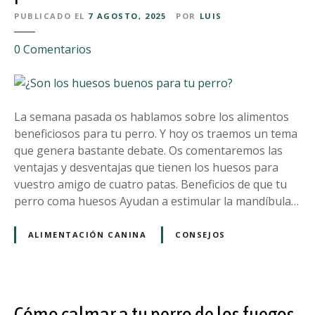
a
PUBLICADO EL
7 AGOSTO, 2025
POR
LUIS
r
t
e
0
Comentarios
e
n
u
¿
n
S
c
o
La semana pasada os hablamos sobre los alimentos
h
n
beneficiosos para tu perro. Y hoy os traemos un tema
a
l
que genera bastante debate. Os comentaremos las
p
o
ventajas y desventajas que tienen los huesos para
u
s
vuestro amigo de cuatro patas. Beneficios de que tu
z
h
perro coma huesos Ayudan a estimular la mandíbula…
ó
u
n
e
ALIMENTACIÓN CANINA
CONSEJOS
c
s
o
o
n
s
t
b
u
Cómo calmar a tu perro de los fuegos