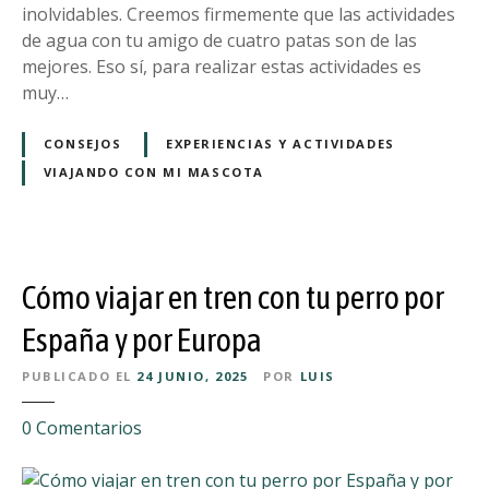
a
inolvidables. Creemos firmemente que las actividades
r
r
de agua con tu amigo de cuatro patas son de las
o
a
mejores. Eso sí, para realizar estas actividades es
e
h
muy…
n
a
a
c
CONSEJOS
EXPERIENCIAS Y ACTIVIDADES
v
e
VIAJANDO CON MI MASCOTA
i
r
ó
c
n
a
n
Cómo viajar en tren con tu perro por
o
a
España y por Europa
-
r
PUBLICADO EL
24 JUNIO, 2025
POR
LUIS
a
e
0
Comentarios
f
n
t
C
y