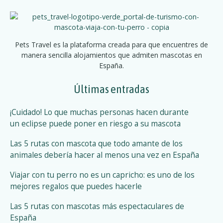
a
m
a
c
s
i
c
Pets Travel es la plataforma creada para que encuentres de
o
manera sencilla alojamientos que admiten mascotas en
ó
t
España.
a
n
p
Últimas entradas
d
a
r
¡Cuidado! Lo que muchas personas hacen durante
e
a
un eclipse puede poner en riesgo a su mascota
i
l
Las 5 rutas con mascota que todo amante de los
r
o
animales debería hacer al menos una vez en España
d
e
s
Viajar con tu perro no es un capricho: es uno de los
r
mejores regalos que puedes hacerle
p
u
t
Las 5 rutas con mascotas más espectaculares de
u
a
España