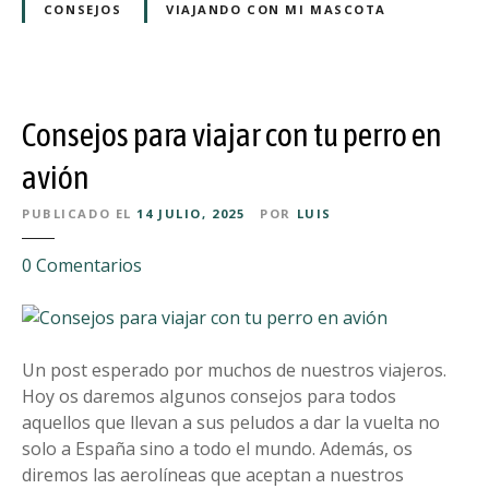
t
CONSEJOS
VIAJANDO CON MI MASCOTA
t
u
i
p
f
e
i
r
c
Consejos para viajar con tu perro en
r
i
o
avión
a
e
l
PUBLICADO EL
14 JULIO, 2025
POR
LUIS
n
e
b
s
e
0
Comentarios
a
o
n
r
p
C
c
e
o
o
t
n
Un post esperado por muchos de nuestros viajeros.
:
a
s
Hoy os daremos algunos consejos para todos
i
r
e
aquellos que llevan a sus peludos a dar la vuelta no
n
d
j
solo a España sino a todo el mundo. Además, os
f
o
o
diremos las aerolíneas que aceptan a nuestros
o
s