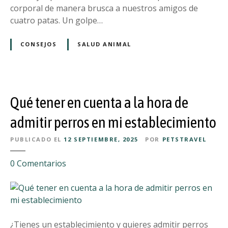
r
c
corporal de manera brusca a nuestros amigos de
r
e
e
cuatro patas. Un golpe…
a
s
r
l
c
s
CONSEJOS
SALUD ANIMAL
a
i
i
p
n
a
l
d
t
a
i
u
y
Qué tener en cuenta a la hora de
b
p
a
l
e
admitir perros en mi establecimiento
c
e
r
o
s
PUBLICADO EL
12 SEPTIEMBRE, 2025
POR
PETSTRAVEL
r
n
o
t
e
0
Comentarios
l
u
n
e
p
Q
d
e
u
a
l
é
u
u
t
¿Tienes un establecimiento y quieres admitir perros
n