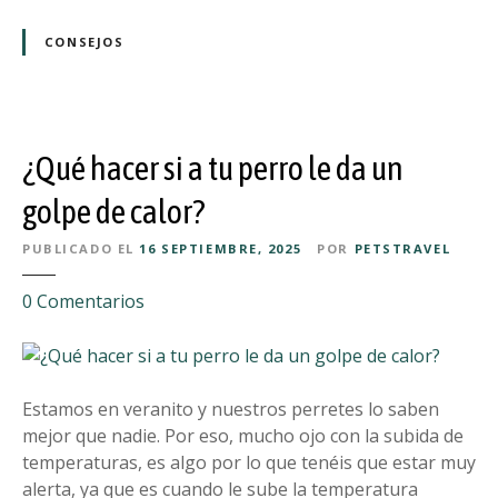
n
d
e
CONSEJOS
o
c
e
e
n
s
e
i
l
¿Qué hacer si a tu perro le da un
t
c
a
golpe de calor?
o
s
c
PUBLICADO EL
16 SEPTIEMBRE, 2025
POR
PETSTRAVEL
s
h
a
e
e
0
Comentarios
b
,
n
e
l
¿
r
o
Q
p
s
u
Estamos en veranito y nuestros perretes lo saben
a
i
é
mejor que nadie. Por eso, mucho ojo con la subida de
r
m
h
temperaturas, es algo por lo que tenéis que estar muy
a
p
a
alerta, ya que es cuando le sube la temperatura
i