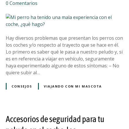
e
0
Comentarios
t
n
u
M
p
i
e
p
l
e
Hay diversos problemas que presentan los perros con
u
r
los coches y/o respecto al trayecto que se hace en él.
d
r
Lo primero es saber qué le pasa a nuestro peludo y, si
o
o
es en referencia a viajar en vehículo, seguramente
:
h
haya experimentado alguno de estos síntomas: – No
a
a
quiere subir al…
n
t
t
e
CONSEJOS
VIAJANDO CON MI MASCOTA
e
n
s
i
,
d
d
o
u
Accesorios de seguridad para tu
u
r
n