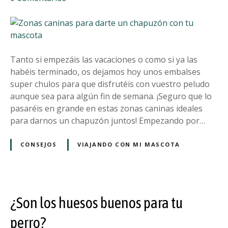
u
i
n
p
e
Z
e
s
o
l
t
n
u
a
a
Tanto si empezáis las vacaciones o como si ya las
d
b
s
habéis terminado, os dejamos hoy unos embalses
o
l
c
super chulos para que disfrutéis con vuestro peludo
a
e
a
aunque sea para algún fin de semana. ¡Seguro que lo
l
c
n
pasaréis en grande en estas zonas caninas ideales
a
i
i
para darnos un chapuzón juntos! Empezando por…
m
m
n
o
i
a
CONSEJOS
VIAJANDO CON MI MASCOTA
n
e
s
t
n
p
a
t
a
ñ
o
r
a
¿Son los huesos buenos para tu
a
d
perro?