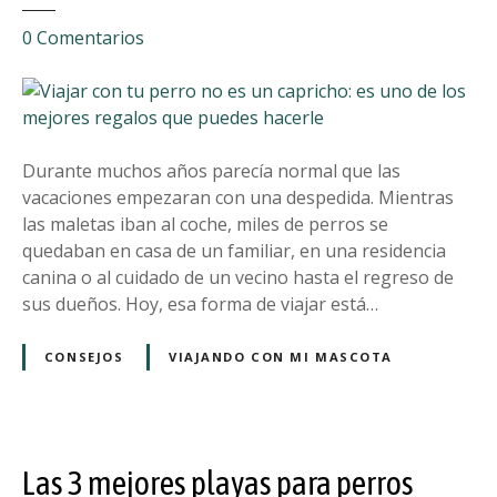
o
e
0
Comentarios
n
V
i
a
j
Durante muchos años parecía normal que las
a
vacaciones empezaran con una despedida. Mientras
r
las maletas iban al coche, miles de perros se
c
quedaban en casa de un familiar, en una residencia
o
canina o al cuidado de un vecino hasta el regreso de
n
sus dueños. Hoy, esa forma de viajar está…
t
u
CONSEJOS
VIAJANDO CON MI MASCOTA
p
e
r
r
Las 3 mejores playas para perros
o