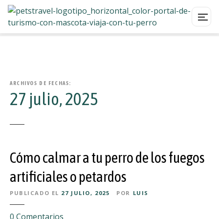
S
a
l
t
a
ARCHIVOS DE FECHAS:
27 julio, 2025
r
a
l
c
o
Cómo calmar a tu perro de los fuegos
n
t
artificiales o petardos
e
n
PUBLICADO EL
27 JULIO, 2025
POR
LUIS
i
d
e
0
Comentarios