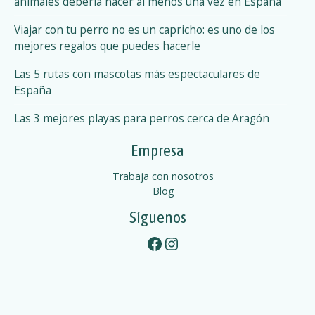
o
animales debería hacer al menos una vez en España
i
a
s
Viajar con tu perro no es un capricho: es uno de los
l
mejores regalos que puedes hacerle
p
e
Las 5 rutas con mascotas más espectaculares de
s
u
España
o
p
e
Las 3 mejores playas para perros cerca de Aragón
e
s
t
Empresa
a
t
r
Trabaja con nosotros
o
Blog
d
o
Síguenos
s
s
Facebook
Instagram