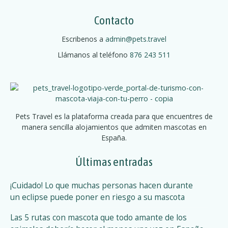
o
v
d
Contacto
e
e
l
Escribenos a
admin@pets.travel
g
o
Llámanos al teléfono
876 243 511
s
a
f
u
c
e
i
g
Pets Travel es la plataforma creada para que encuentres de
o
manera sencilla alojamientos que admiten mascotas en
ó
s
España.
a
n
r
Últimas entradas
d
t
i
¡Cuidado! Lo que muchas personas hacen durante
e
f
un eclipse puede poner en riesgo a su mascota
l
i
Las 5 rutas con mascota que todo amante de los
c