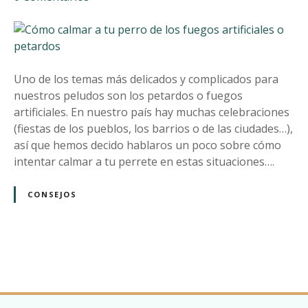
o
n
C
ó
m
o
Uno de los temas más delicados y complicados para
c
nuestros peludos son los petardos o fuegos
a
artificiales. En nuestro país hay muchas celebraciones
l
(fiestas de los pueblos, los barrios o de las ciudades…),
m
así que hemos decido hablaros un poco sobre cómo
a
intentar calmar a tu perrete en estas situaciones….
r
a
CONSEJOS
t
u
p
e
N
r
r
a