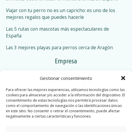
N
a
s
Viajar con tu perro no es un capricho: es uno de los
n
mejores regalos que puedes hacerle
p
s
a
Las 5 rutas con mascotas más espectaculares de
u
España
e
Las 3 mejores playas para perros cerca de Aragón
s
Empresa
t
Trabaja con nosotros
Gestionar consentimiento
o
Blog
Síguenos
s
Para ofrecer las mejores experiencias, utilizamos tecnologías como las
cookies para almacenar y/o acceder a la información del dispositivo. El
Facebook
Instagram
consentimiento de estas tecnologías nos permitirá procesar datos
como el comportamiento de navegación o las identificaciones únicas
en este sitio. No consentir o retirar el consentimiento, puede afectar
negativamente a ciertas características y funciones.
Turismo con mascotas