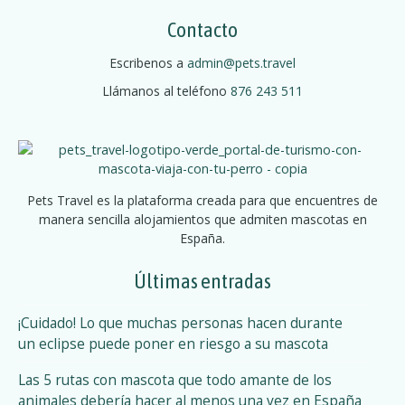
v
:
Contacto
p
e
o
Escribenos a
admin@pets.travel
r
g
Llámanos al teléfono
876 243 511
l
a
a
c
c
o
i
m
Pets Travel es la plataforma creada para que encuentres de
a
manera sencilla alojamientos que admiten mascotas en
ó
r
España.
c
n
a
Últimas entradas
d
S
a
¡Cuidado! Lo que muchas personas hacen durante
e
j
un eclipse puede poner en riesgo a su mascota
a
l
Las 5 rutas con mascota que todo amante de los
-
o
animales debería hacer al menos una vez en España