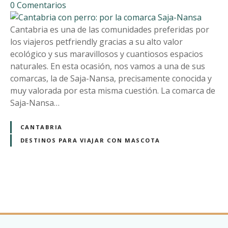
e
0
Comentarios
o
n
C
Cantabria es una de las comunidades preferidas por
a
los viajeros petfriendly gracias a su alto valor
n
ecológico y sus maravillosos y cuantiosos espacios
t
naturales. En esta ocasión, nos vamos a una de sus
a
comarcas, la de Saja-Nansa, precisamente conocida y
b
muy valorada por esta misma cuestión. La comarca de
r
Saja-Nansa…
i
a
CANTABRIA
c
DESTINOS PARA VIAJAR CON MASCOTA
o
n
p
e
N
r
r
a
o