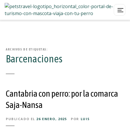
S
a
l
t
a
ARCHIVOS DE ETIQUETAS:
Barcenaciones
r
a
l
c
o
Cantabria con perro: por la comarca
n
t
Saja-Nansa
e
n
PUBLICADO EL
26 ENERO, 2025
POR
LUIS
i
d