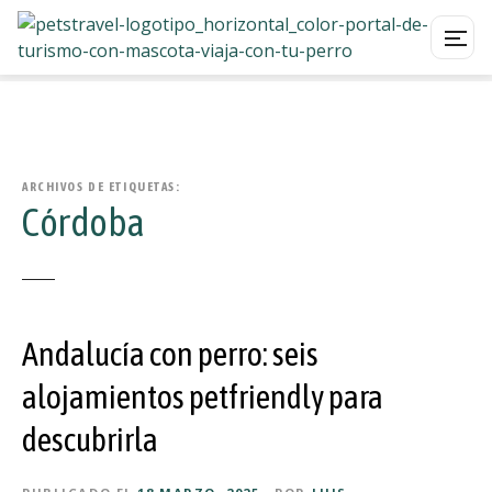
S
a
l
t
a
ARCHIVOS DE ETIQUETAS:
Córdoba
r
a
l
c
o
Andalucía con perro: seis
n
t
alojamientos petfriendly para
e
n
descubrirla
i
d