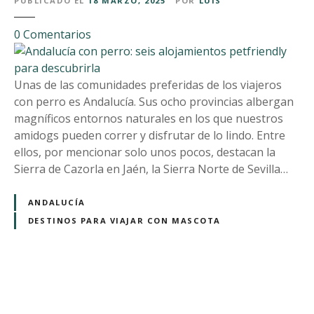
PUBLICADO EL
18 MARZO, 2025
POR
LUIS
o
e
0
Comentarios
n
A
n
Unas de las comunidades preferidas de los viajeros
d
con perro es Andalucía. Sus ocho provincias albergan
a
magníficos entornos naturales en los que nuestros
l
amidogs pueden correr y disfrutar de lo lindo. Entre
u
ellos, por mencionar solo unos pocos, destacan la
c
Sierra de Cazorla en Jaén, la Sierra Norte de Sevilla…
í
a
ANDALUCÍA
c
DESTINOS PARA VIAJAR CON MASCOTA
o
n
p
e
N
r