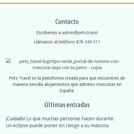
r
a
o
v
:
Contacto
s
e
e
Escribenos a
admin@pets.travel
i
g
Llámanos al teléfono
876 243 511
s
a
a
l
c
o
i
j
Pets Travel es la plataforma creada para que encuentres de
a
manera sencilla alojamientos que admiten mascotas en
ó
m
España.
i
n
e
Últimas entradas
d
n
t
¡Cuidado! Lo que muchas personas hacen durante
e
o
un eclipse puede poner en riesgo a su mascota
s
l