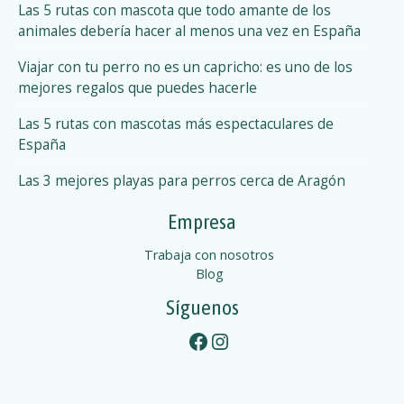
Las 5 rutas con mascota que todo amante de los
p
o
animales debería hacer al menos una vez en España
e
t
s
Viajar con tu perro no es un capricho: es uno de los
f
mejores regalos que puedes hacerle
p
r
i
Las 5 rutas con mascotas más espectaculares de
u
e
España
n
e
Las 3 mejores playas para perros cerca de Aragón
d
s
l
Empresa
y
t
p
Trabaja con nosotros
a
o
Blog
r
Síguenos
s
a
Facebook
Instagram
d
e
s