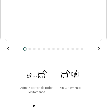
o
Admite perros de todos
Sin Suplemento
los tamaños