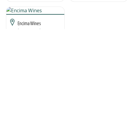
Encima Wines
Molinaseca, León
Ver todos los destinos
Otros atractivos turísticos:
Dónde dormir
Dónde comer