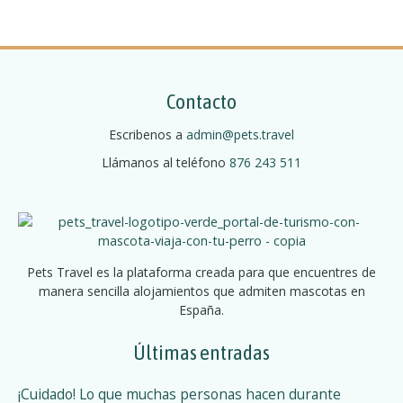
e
p
N
n
o
e
a
r
r
E
v
e
u
Contacto
n
r
e
c
Escribenos a
admin@pets.travel
o
g
u
p
Llámanos al teléfono
876 243 511
e
a
a
n
t
c
a
i
c
Pets Travel es la plataforma creada para que encuentres de
u
manera sencilla alojamientos que admiten mascotas en
ó
a
España.
n
n
d
Últimas entradas
d
o
v
¡Cuidado! Lo que muchas personas hacen durante