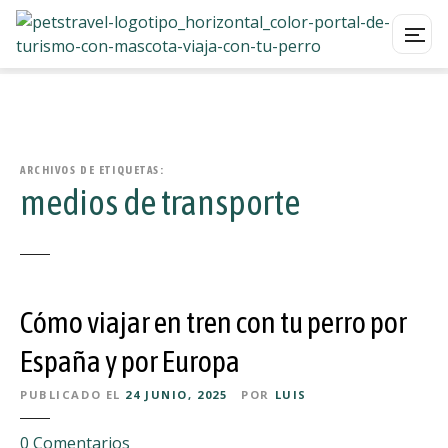
S
a
l
t
a
ARCHIVOS DE ETIQUETAS:
medios de transporte
r
a
l
c
o
Cómo viajar en tren con tu perro por
n
t
España y por Europa
e
n
PUBLICADO EL
24 JUNIO, 2025
POR
LUIS
i
d
e
0
Comentarios