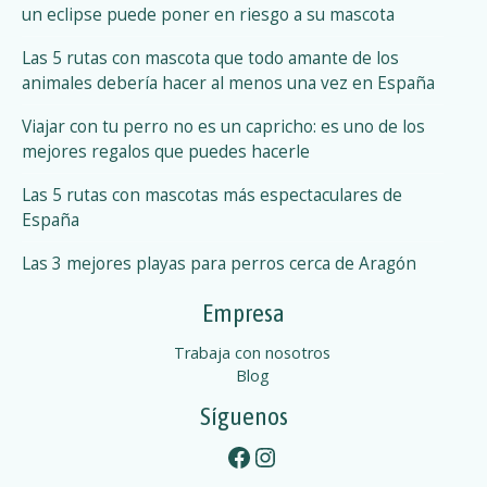
e
i
un eclipse puede poner en riesgo a su mascota
l
a
Las 5 rutas con mascota que todo amante de los
j
o
animales debería hacer al menos una vez en España
a
m
s
Viajar con tu perro no es un capricho: es uno de los
o
mejores regalos que puedes hacerle
p
s
Las 5 rutas con mascotas más espectaculares de
c
u
España
o
n
e
Las 3 mejores playas para perros cerca de Aragón
n
s
u
Empresa
e
t
s
Trabaja con nosotros
o
Blog
t
r
Síguenos
s
o
Facebook
Instagram
p
e