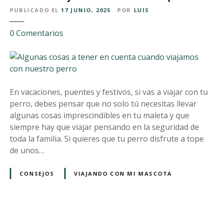
o
PUBLICADO EL
17 JUNIO, 2025
POR
LUIS
n
t
e
0
Comentarios
u
n
p
A
e
l
r
g
r
u
En vacaciones, puentes y festivos, si vas a viajar con tu
o
n
perro, debes pensar que no solo tú necesitas llevar
p
a
algunas cosas imprescindibles en tu maleta y que
o
s
siempre hay que viajar pensando en la seguridad de
r
c
toda la familia. Si quieres que tu perro disfrute a tope
E
o
de unos…
s
s
p
a
CONSEJOS
VIAJANDO CON MI MASCOTA
a
s
ñ
a
a
t
y