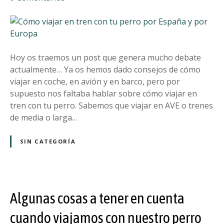
o
n
C
ó
m
o
Hoy os traemos un post que genera mucho debate
v
actualmente… Ya os hemos dado consejos de cómo
i
viajar en coche, en avión y en barco, pero por
a
supuesto nos faltaba hablar sobre cómo viajar en
j
tren con tu perro. Sabemos que viajar en AVE o trenes
a
de media o larga…
r
e
SIN CATEGORÍA
n
t
r
e
Algunas cosas a tener en cuenta
n
c
cuando viajamos con nuestro perro