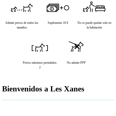
Admite perros de todos los
Suplemento 10 €
No se puede quedar solo en
tamaños
la habitación
Perros máximos permitidos:
No admite PPP
2
Bienvenidos a Les Xanes