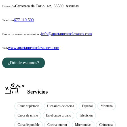
Carretera de Torio, s/n, 33589, Asturias
Dirección
677 110 509
Teléfono
info@apartamentoslexanes.com
Envíe un correo electrónico a
www.apartamentoslesxanes.com
Web
¿Dónde estamos?
Servicios
Cama supletoria
Utensilios de cocina
Español
Montaña
Cerca de un río
En el casco urbano
Televisión
Cuna disponible
Cocina interior
Microondas
Chimenea