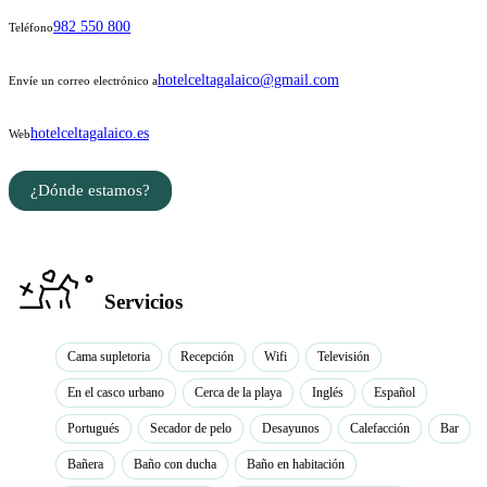
982 550 800
Teléfono
hotelceltagalaico@gmail.com
Envíe un correo electrónico a
hotelceltagalaico.es
Web
¿Dónde estamos?
Servicios
Cama supletoria
Recepción
Wifi
Televisión
En el casco urbano
Cerca de la playa
Inglés
Español
Portugués
Secador de pelo
Desayunos
Calefacción
Bar
Bañera
Baño con ducha
Baño en habitación