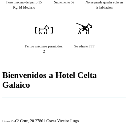
Peso máximo del perro 15
Suplemento 5€
No se puede quedar solo en
Kg. M Mediano
la habitación
Perros máximos permitidos:
No admite PPP
2
Bienvenidos a Hotel Celta
Galaico
C/ Cruz, 20 27861 Covas Viveiro Lugo
Dirección