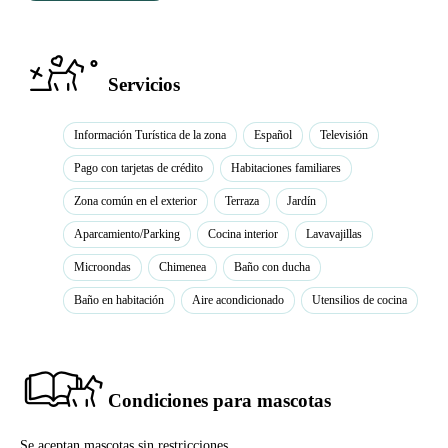
Servicios
Información Turística de la zona
Español
Televisión
Pago con tarjetas de crédito
Habitaciones familiares
Zona común en el exterior
Terraza
Jardín
Aparcamiento/Parking
Cocina interior
Lavavajillas
Microondas
Chimenea
Baño con ducha
Baño en habitación
Aire acondicionado
Utensilios de cocina
Condiciones para mascotas
Se aceptan mascotas sin restricciones.