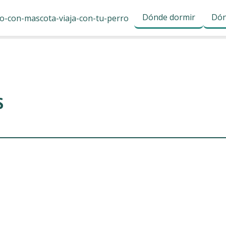
Dónde dormir
Dón
s