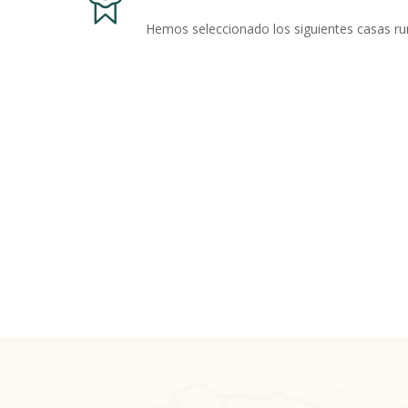
Hemos seleccionado los siguientes casas rur
Casa Costaneira
Cabañ
Boiro, A Coruña
Peñarrub