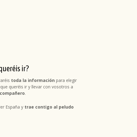
ueréis ir?
raréis
toda la información
para elegir
 que queréis ir y llevar con vosotros a
l compañero
.
rer España y
trae contigo al peludo