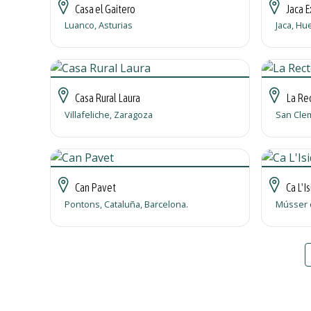
Casa el Gaitero
Jaca E
Luanco, Asturias
Jaca, Hu
Casa Rural Laura
La Rec
Villafeliche, Zaragoza
San Clem
Can Pavet
Ca L'I
Pontons, Cataluña, Barcelona.
Músser d