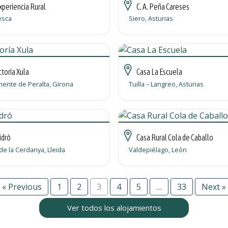
xperiencia Rural
C. A. Peña Careses
esca
Siero, Asturias
toría Xula
Casa La Escuela
ente de Peralta, Girona
Tuilla – Langreo, Asturias
sidró
Casa Rural Cola de Caballo
e la Cerdanya, Lleida
Valdepiélago, León
« Previous
1
2
3
4
5
…
33
Next »
Ver todos los alojamientos