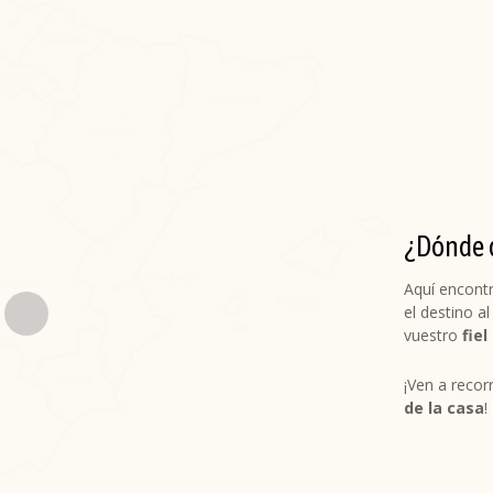
¿Dónde q
Aquí encont
el destino al
vuestro
fie
¡Ven a recor
de la casa
!