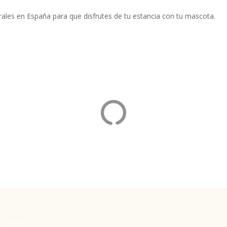
ales en España para que disfrutes de tu estancia con tu mascota.
as Quercus
Casona Dos Lagos
ias del Pirón, Segovia
Villanueva de Villaescusa, Canta