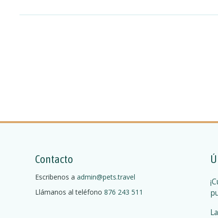
Contacto
Ú
Escribenos a
admin@pets.travel
¡C
Llámanos al teléfono
876 243 511
pu
La