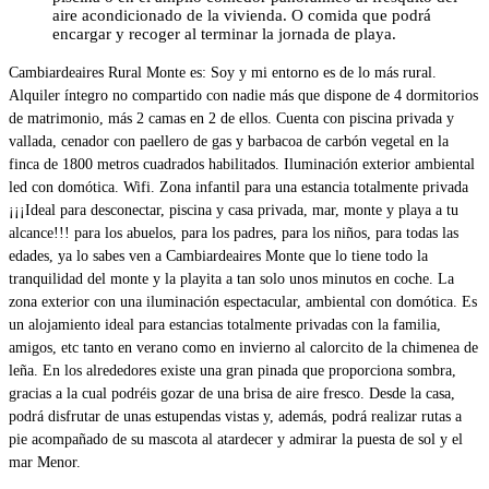
aire acondicionado de la vivienda. O comida que podrá
encargar y recoger al terminar la jornada de playa.
Cambiardeaires Rural Monte es: Soy y mi entorno es de lo más rural.
Alquiler íntegro no compartido con nadie más que dispone de 4 dormitorios
de matrimonio, más 2 camas en 2 de ellos. Cuenta con piscina privada y
vallada, cenador con paellero de gas y barbacoa de carbón vegetal en la
finca de 1800 metros cuadrados habilitados. Iluminación exterior ambiental
led con domótica. Wifi. Zona infantil para una estancia totalmente privada
¡¡¡Ideal para desconectar, piscina y casa privada, mar, monte y playa a tu
alcance!!! para los abuelos, para los padres, para los niños, para todas las
edades, ya lo sabes ven a Cambiardeaires Monte que lo tiene todo la
tranquilidad del monte y la playita a tan solo unos minutos en coche. La
zona exterior con una iluminación espectacular, ambiental con domótica. Es
un alojamiento ideal para estancias totalmente privadas con la familia,
amigos, etc tanto en verano como en invierno al calorcito de la chimenea de
leña. En los alrededores existe una gran pinada que proporciona sombra,
gracias a la cual podréis gozar de una brisa de aire fresco. Desde la casa,
podrá disfrutar de unas estupendas vistas y, además, podrá realizar rutas a
pie acompañado de su mascota al atardecer y admirar la puesta de sol y el
mar Menor.