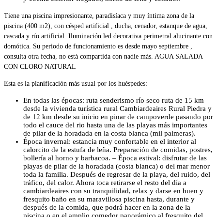
Tiene una piscina impresionante, paradisíaca y muy íntima zona de la
piscina (400 m2), con césped artificial , ducha, cenador, estanque de agua,
cascada y río artificial. Iluminación led decorativa perimetral alucinante con
domótica. Su periodo de funcionamiento es desde mayo septiembre ,
consulta otra fecha, no está compartida con nadie más. AGUA SALADA
CON CLORO NATURAL
Esta es la planificación más usual por los huéspedes:
En todas las épocas: ruta senderismo río seco ruta de 15 km
desde la vivienda turística rural Cambiardeaires Rural Piedra y
de 12 km desde su inicio en pinar de campoverde pasando por
todo el cauce del rio hasta una de las playas más importantes
de pilar de la horadada en la costa blanca (mil palmeras).
Época invernal: estancia muy confortable en el interior al
calorcito de la estufa de leña. Preparación de comidas, postres,
bollería al horno y barbacoa. – Época estival: disfrutar de las
playas de pilar de la horadada (costa blanca) o del mar menor
toda la familia. Después de regresar de la playa, del ruido, del
tráfico, del calor. Ahora toca retirarse el resto del día a
cambiardeaires con su tranquilidad, relax y darse en buen y
fresquito baño en su maravillosa piscina hasta, durante y
después de la comida, que podrá hacer en la zona de la
piscina o en el amplio comedor panorámico al fresquito del