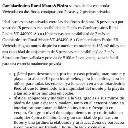
Cambiardeaires Rural Monte&Piedra
se trata de dos estupendas
Viviendas en dos fincas contiguas con 2 casas y 2 piscinas privadas.
Ideal para estancias privadas entre las dos fincas de hasta 18 personas o por
separado (8 personas con posibilidad de 2 más en Cambiardeaires Rural
Piedra VT-440909-A ) o (10 personas con posibilidad de 2 más en
Cambiardeaires Rural Monte VT-464490-A ) Cambiardeaires Piedra ES:
Vivienda de gran muros de piedra e interior en madera de 135 m2 útiles con
una capacidad de alojamiento de 8 personas con posibilidad de 2 más.
Situada en finca vallada y privada de 5100 m2 con granja, zona infantil
para una estancia totalmente privada.
¡¡¡Ideal para desconectar, piscina y casa privada, mar, monte y
playa a tu alcance!!! para los abuelos, para los padres, para los
niños, para todas las edades, ya lo sabes ven a Cambiardeaires
Piedra! que lo tiene todo la tranquilidad del monte y la playita
a tan solo unos minutos en coche.
rústica, acogedora y moderna a la vez, gracias a sus muros de
piedra de gran espesor y madera, tanto en el exterior como en
interior, proporcionan calidez en invierno y fresquito en
verano. Con gran nivel de equipamiento, muy confortable en
cualquier época del año. Con gran cantidad de plantas con
flores y una jardinería elaborada y artística. Zona de barbacoa
y cocina exterior fregador, horno de leña y cenador.