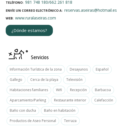
981 748 180/662 261 818
TELÉFONO
reservas.aseiras@hotmail.es
ENVÍE UN CORREO ELECTRÓNICO A
www.ruralaseiras.com
WEB
¿Dónde estamos?
Servicios
Información Turística de la zona
Desayunos
Español
Gallego
Cerca de la playa
Televisión
Habitaciones familiares
Wifi
Recepción
Barbacoa
Aparcamiento/Parking
Restaurante interior
Calefacción
Baño con ducha
Baño en habitación
Productos de Aseo Personal
Terraza