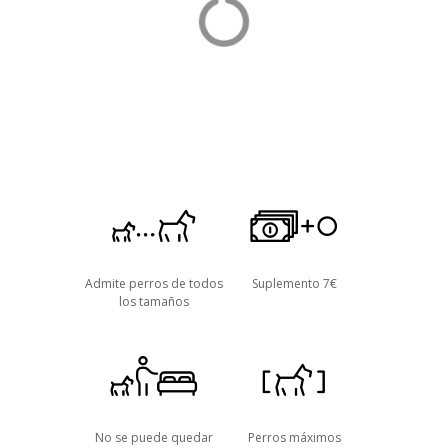
o
Admite perros de todos
Suplemento 7€
los tamaños
No se puede quedar
Perros máximos