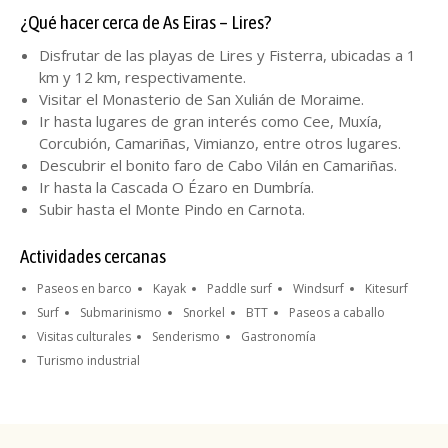
¿Qué hacer cerca de As Eiras – Lires?
Disfrutar de las playas de Lires y Fisterra, ubicadas a 1
km y 12 km, respectivamente.
Visitar el Monasterio de San Xulián de Moraime.
Ir hasta lugares de gran interés como Cee, Muxía,
Corcubión, Camariñas, Vimianzo, entre otros lugares.
Descubrir el bonito faro de Cabo Vilán en Camariñas.
Ir hasta la Cascada O Ézaro en Dumbría.
Subir hasta el Monte Pindo en Carnota.
Actividades cercanas
Paseos en barco
Kayak
Paddle surf
Windsurf
Kitesurf
Surf
Submarinismo
Snorkel
BTT
Paseos a caballo
Visitas culturales
Senderismo
Gastronomía
Turismo industrial