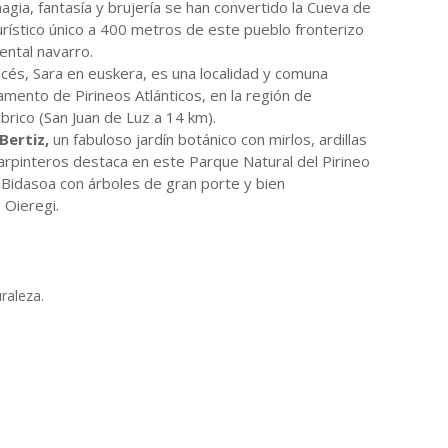
gia, fantasía y brujería se han convertido la Cueva de
rístico único a 400 metros de este pueblo fronterizo
dental navarro.
ncés, Sara en euskera, es una localidad y comuna
amento de Pirineos Atlánticos, en la región de
ábrico (San Juan de Luz a 14 km).
Bertiz,
un fabuloso jardín botánico con mirlos, ardillas
arpinteros destaca en este Parque Natural del Pirineo
o Bidasoa con árboles de gran porte y bien
 Oieregi.
raleza.