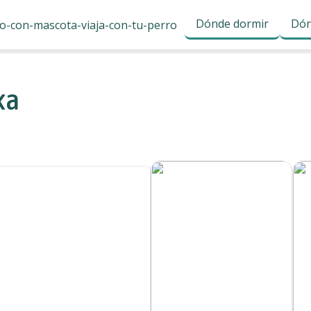
Dónde dormir
Dón
ka