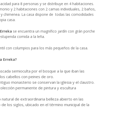
pacidad para 8 personas y se distribuye en 4 habitaciones.
onio y 2 habitaciones con 2 camas individuales, 2 baños,
a y chimenea. La casa dispone de todas las comodidades
opia casa.
 Erreka
se encuentra un magnífico jardín con grán porche
estupenda comida a la leña.
til con columpios para los más pequeños de la casa.
a Erreka?
ascada semioculta por el bosque a la que iban las
 los cabellos con peines de oro.
ntiguo monasterio se conservan la iglesia y el claustro.
colección permanente de pintura y escultura
 natural de extraordinaria belleza abierto en las
o de los siglos, ubicado en el término municipal de la