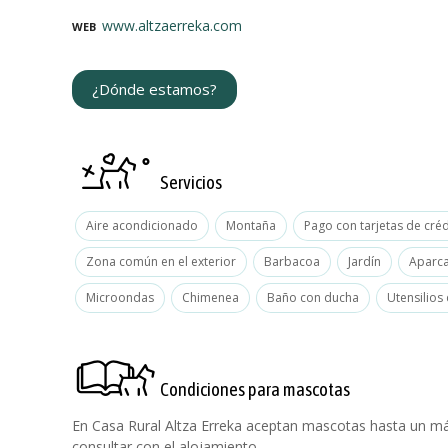
www.altzaerreka.com
WEB
¿Dónde estamos?
Servicios
Aire acondicionado
Montaña
Pago con tarjetas de créd
Zona común en el exterior
Barbacoa
Jardín
Aparca
Microondas
Chimenea
Baño con ducha
Utensilios
Condiciones para mascotas
En Casa Rural Altza Erreka aceptan mascotas hasta un má
consultar con el alojamiento.