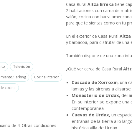
Casa Rural
Altza Erreka
tiene ca
2 habitaciones con cama de matrim
salón, cocina con barra american
para que te sientas como en tu pr
En el exterior de Casa Rural
Altza
y barbacoa, para disfrutar de una 
También dispone de una zona infan
ito
Televisión
¿Qué ver cerca de Casa Rural
Altz
miento/Parking
Cocina interior
Cascada de Xorroxin
, una c
 de cocina
lamias y las sirenas a alisarse
Monasterio de Urdax,
del a
En su interior se expone una 
contemporánea.
Cuevas de Urdax,
un espacio
entrañas de la tierra a lo larg
ximo de 4. Otras condiciones
histórica villa de Urdax.